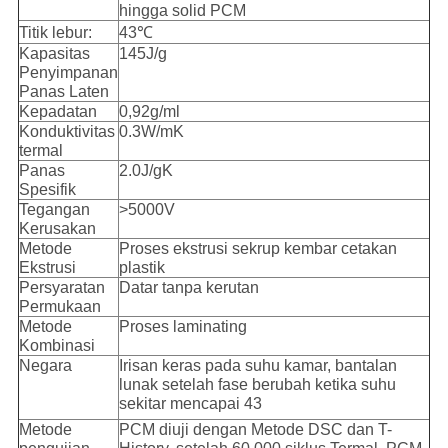
hingga solid PCM
Titik lebur:
43℃
Kapasitas
145J/g
Penyimpanan
Panas Laten
Kepadatan
0,92g/ml
Konduktivitas
0.3W/mK
termal
Panas
2.0J/gK
Spesifik
Tegangan
>5000V
Kerusakan
Metode
Proses ekstrusi sekrup kembar cetakan
Ekstrusi
plastik
Persyaratan
Datar tanpa kerutan
Permukaan
Metode
Proses laminating
Kombinasi
Negara
Irisan keras pada suhu kamar, bantalan
lunak setelah fase berubah ketika suhu
sekitar mencapai 43
Metode
PCM diuji dengan Metode DSC dan T-