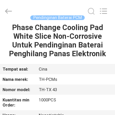
Thermal
New
energy
Technology
co.,ltd.
Pendinginan Baterai PCM
All
Rights
Phase Change Cooling Pad
RUMAH
Reserved.
White Slice Non-Corrosive
PRODUK
Untuk Pendinginan Baterai
Penghilang Panas Elektronik
TENTANG
KAMI
Tempat asal:
Cina
Nama merek:
TH-PCMs
TUR
Nomor model:
TH-TX 43
PABRIK
Kuantitas min
1000PCS
Order:
KONTROL