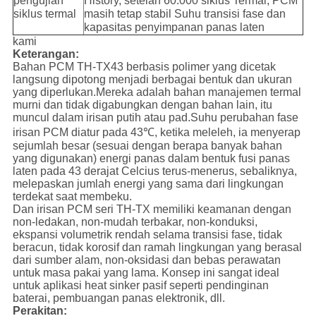
pengujian
History, setelah 60.000 siklus Termal, PCM
siklus termal
masih tetap stabil Suhu transisi fase dan
kapasitas penyimpanan panas laten
kami
Keterangan:
Bahan PCM TH-TX43 berbasis polimer yang dicetak
langsung dipotong menjadi berbagai bentuk dan ukuran
yang diperlukan.Mereka adalah bahan manajemen termal
murni dan tidak digabungkan dengan bahan lain, itu
muncul dalam irisan putih atau pad.Suhu perubahan fase
irisan PCM diatur pada 43℃, ketika meleleh, ia menyerap
sejumlah besar (sesuai dengan berapa banyak bahan
yang digunakan) energi panas dalam bentuk fusi panas
laten pada 43 derajat Celcius terus-menerus, sebaliknya,
melepaskan jumlah energi yang sama dari lingkungan
terdekat saat membeku.
Dan irisan PCM seri TH-TX memiliki keamanan dengan
non-ledakan, non-mudah terbakar, non-konduksi,
ekspansi volumetrik rendah selama transisi fase, tidak
beracun, tidak korosif dan ramah lingkungan yang berasal
dari sumber alam, non-oksidasi dan bebas perawatan
untuk masa pakai yang lama. Konsep ini sangat ideal
untuk aplikasi heat sinker pasif seperti pendinginan
baterai, pembuangan panas elektronik, dll.
Perakitan: