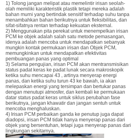
1) Tolong jangan melipat atau memelintir irisan seolah-
olah memiliki karakteristik plastik tetapi mereka adalah
bahan murni yang bertindak sensitif terhadap suhu tanpa
menambahkan bahan berikutnya untuk fleksibilitas, dan
sifat-sifatnya rentan terhadap kekuatan eksternal.
2) Menggunakan pita perekat untuk menempelkan irisan
PCM ke objek adalah salah satu metode pemasangan,
idenya adalah mencoba untuk mendapatkan sebanyak
mungkin kontak permukaan irisan dan Objek PCM,
memungkinkan untuk mendapatkan efektivitas
pembuangan panas yang optimal
3) Selama pengujian, irisan PCM akan mentransmisikan
status padat keras ke padat lunak secara makroskopik
ketika suhu mencapai 43 , artinya menyerap energi
panas, dan ketika suhu turun 43 ke bawah, ia akan
melepaskan energi yang tersimpan dan bertukar panas
dengan menutupi atmosfer, dan kembali ke permukaan
datar status padat keras untuk siklus perubahan fase
berikutnya, jangan khawatir dan jangan sentuh untuk
mencoba menghaluskan.
4) Irisan PCM perbaikan ganda ke penutup juga dapat
diadopsi, irisan PCM tidak hanya menyerap panas dari
objek yang bersentuhan, tetapi juga menyerap panas dari
lingkungan sekitarnya.