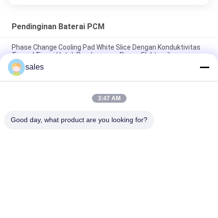
Pendinginan Baterai PCM
Phase Change Cooling Pad White Slice Dengan Konduktivitas
Termal Tinggi Untuk Pembuangan Panas Elektronik
sales
Pendinginan Baterai PCM Campuran Grafit 55 Derajat Non
Explosive
3:47 AM
Pendinginan Baterai PCM Konduktivitas Termal Pelarian
Termal Tinggi
Good day, what product are you looking for?
Bad Request
Semua
PCM Berbasis Bio
PCM Terenkapsulasi
PCM 
Bubuk PCM
Mikroenkapsulasi