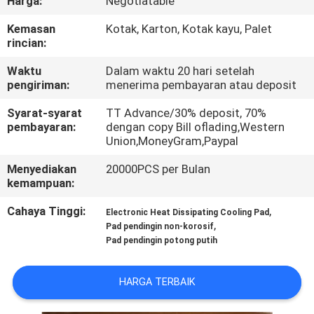
Harga:
Negotiatable
KUALITAS
Kemasan
Kotak, Karton, Kotak kayu, Palet
rincian:
HUBUNGI
Waktu
Dalam waktu 20 hari setelah
KAMI
pengiriman:
menerima pembayaran atau deposit
Syarat-syarat
TT Advance/30% deposit, 70%
BERITA
pembayaran:
dengan copy Bill oflading,Western
Union,MoneyGram,Paypal
KASUS
Menyediakan
20000PCS per Bulan
kemampuan:
SITEMAP
Cahaya Tinggi:
,
Electronic Heat Dissipating Cooling Pad
,
Pad pendingin non-korosif
Pad pendingin potong putih
PRIVACY
POLICY
HARGA TERBAIK