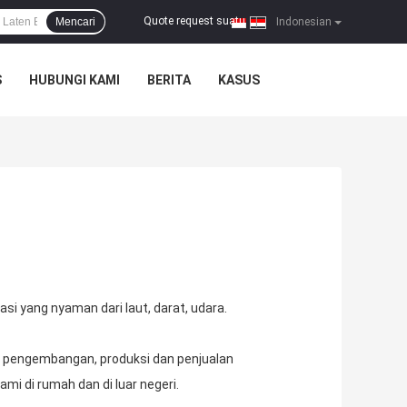
Quote request suatu
Mencari
|
Indonesian
S
HUBUNGI KAMI
BERITA
KASUS
si yang nyaman dari laut, darat, udara.
m pengembangan, produksi dan penjualan
i di rumah dan di luar negeri.