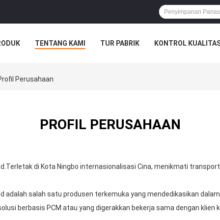
RODUK
TENTANG KAMI
TUR PABRIK
KONTROL KUALITA
Profil Perusahaan
PROFIL PERUSAHAAN
Terletak di Kota Ningbo internasionalisasi Cina, menikmati transporta
td adalah salah satu produsen terkemuka yang mendedikasikan dala
lusi berbasis PCM atau yang digerakkan bekerja sama dengan klien kam