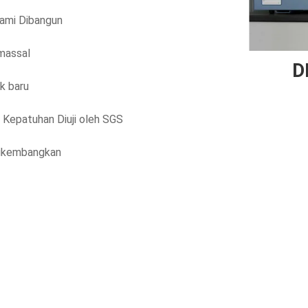
kami Dibangun
massal
D
k baru
I
Kepatuhan Diuji oleh SGS
 dikembangkan