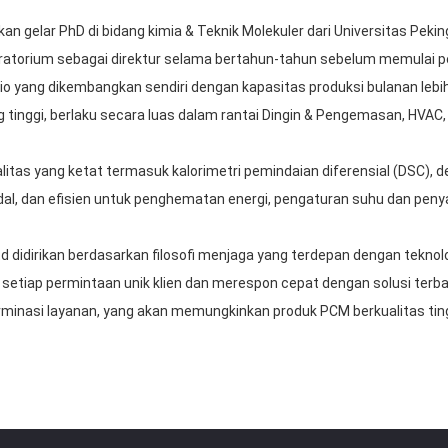
kan gelar PhD di bidang kimia & Teknik Molekuler dari Universitas Pek
boratorium sebagai direktur selama bertahun-tahun sebelum memulai 
bio yang dikembangkan sendiri dengan kapasitas produksi bulanan leb
 tinggi, berlaku secara luas dalam rantai Dingin & Pengemasan, HVAC, 
alitas yang ketat termasuk kalorimetri pemindaian diferensial (DSC)
al, dan efisien untuk penghematan energi, pengaturan suhu dan penyan
 didirikan berdasarkan filosofi menjaga yang terdepan dengan teknolo
etiap permintaan unik klien dan merespon cepat dengan solusi terb
rminasi layanan, yang akan memungkinkan produk PCM berkualitas ti