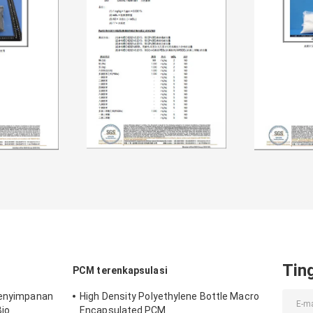
Tin
PCM terenkapsulasi
 Penyimpanan
High Density Polyethylene Bottle Macro
io
Encapsulated PCM