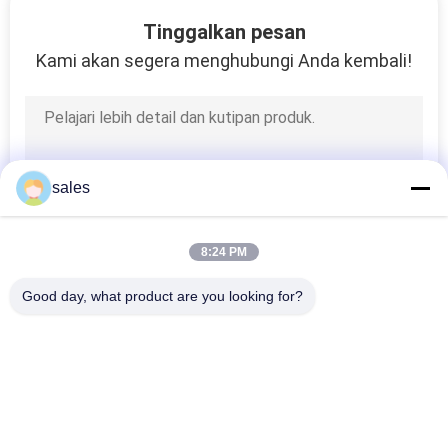
KUALITAS
Tinggalkan pesan
Kami akan segera menghubungi Anda kembali!
HUBUNGI
KAMI
BERITA
sales
KASUS
8:24 PM
Good day, what product are you looking for?
SITEMAP
Bad Request
Semua
PRIVACY
POLICY
PCM Berbasis Bio
PCM Terenkapsulasi