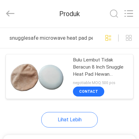
Thermal
New
energy
Produk
Technology
co.,ltd.
All
Rights
RUMAH
Reserved.
snugglesafe microwave heat pad pembuatan online
PRODUK
Bulu Lembut Tidak
Beracun 8 Inch Snuggle
TENTANG
Heat Pad Hewan
KAMI
Peliharaan
negotiable MOQ:500 pcs
CONTACT
TUR
PABRIK
Lihat Lebih
KONTROL