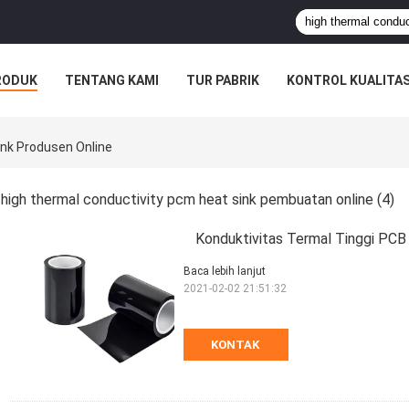
RODUK
TENTANG KAMI
TUR PABRIK
KONTROL KUALITA
ink Produsen Online
high thermal conductivity pcm heat sink pembuatan online
(4)
Konduktivitas Termal Tinggi PC
Baca lebih lanjut
2021-02-02 21:51:32
KONTAK