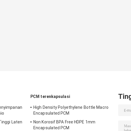
Tin
PCM terenkapsulasi
 Penyimpanan
High Density Polyethylene Bottle Macro
io
Encapsulated PCM
Tinggi Laten
Non Korosif BPA Free HDPE 1mm
Encapsulated PCM