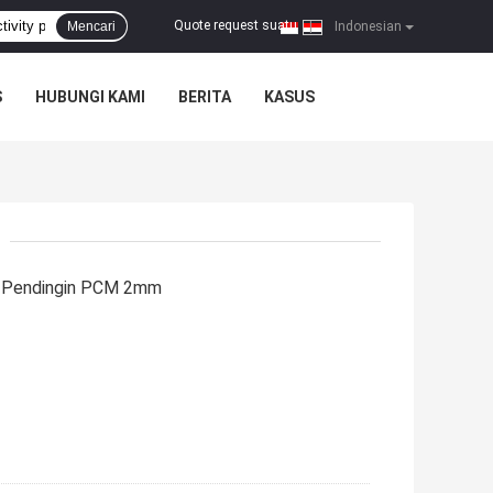
Quote request suatu
Mencari
|
Indonesian
S
HUBUNGI KAMI
BERITA
KASUS
B Pendingin PCM 2mm