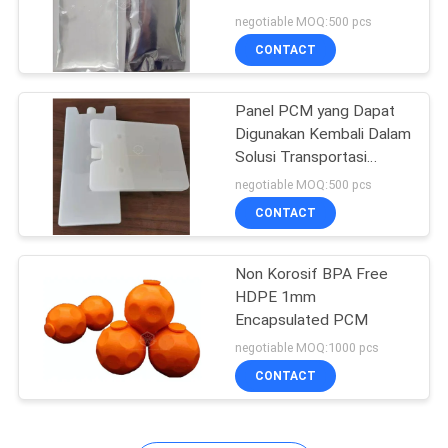
Mengganti Es Dan Es
negotiable MOQ:500 pcs
Kering
CONTACT
Panel PCM yang Dapat
Digunakan Kembali Dalam
Solusi Transportasi
Rantai Dingin Vaksin
negotiable MOQ:500 pcs
Covid-19
CONTACT
Non Korosif BPA Free
HDPE 1mm
Encapsulated PCM
negotiable MOQ:1000 pcs
CONTACT