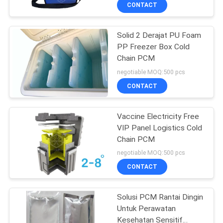
KUALITAS
CONTACT
Solid 2 Derajat PU Foam
HUBUNGI
PP Freezer Box Cold
KAMI
Chain PCM
negotiable MOQ:500 pcs
BERITA
CONTACT
KASUS
Vaccine Electricity Free
VIP Panel Logistics Cold
Chain PCM
SITEMAP
negotiable MOQ:500 pcs
CONTACT
PRIVACY
POLICY
Solusi PCM Rantai Dingin
Untuk Perawatan
Kesehatan Sensitif