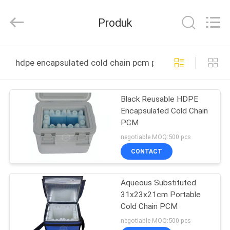
Thermal
New
energy
Produk
Technology
co.,ltd.
All
Rights
RUMAH
Reserved.
hdpe encapsulated cold chain pcm pembuatan online
PRODUK
Black Reusable HDPE
Encapsulated Cold Chain
TENTANG
PCM
KAMI
negotiable MOQ:500 pcs
CONTACT
TUR
Aqueous Substituted
PABRIK
31x23x21cm Portable
Cold Chain PCM
KONTROL
negotiable MOQ:500 pcs