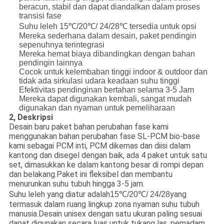
beracun, stabil dan dapat diandalkan dalam proses
transisi fase
Suhu leleh 15℃/20℃/ 24
/
28℃ tersedia untuk opsi
Mereka sederhana dalam desain, paket pendingin
sepenuhnya terintegrasi
Mereka hemat biaya dibandingkan dengan bahan
pendingin lainnya
Cocok untuk kelembaban tinggi indoor & outdoor dan
tidak ada sirkulasi udara keadaan suhu tinggi
Efektivitas pendinginan bertahan selama 3-5 Jam
Mereka dapat digunakan kembali, sangat mudah
digunakan dan nyaman untuk pemeliharaan
2, Deskripsi
Desain baru paket bahan perubahan fase kami
menggunakan bahan perubahan fase SL-PCM bio-base
kami sebagai PCM inti, PCM dikemas dan diisi dalam
kantong dan disegel dengan baik, ada 4 paket untuk satu
set, dimasukkan ke dalam kantong besar di rompi depan
dan belakang.Paket ini fleksibel dan membantu
menurunkan suhu tubuh hingga 3-5 jam.
Suhu leleh yang diatur adalah
yang
15℃/20℃/ 24
/
28
termasuk dalam ruang lingkup zona nyaman suhu tubuh
manusia.Desain unisex dengan satu ukuran paling sesuai
dapat digunakan secara luas untuk tukang las, pemadam