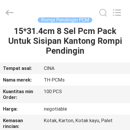
Thermal
New
energy
Technology
co.,ltd.
Rompi Pendingin PCM
All
Rights
15*31.4cm 8 Sel Pcm Pack
RUMAH
Reserved.
Untuk Sisipan Kantong Rompi
PRODUK
Pendingin
TENTANG
Tempat asal:
CINA
KAMI
Nama merek:
TH-PCMs
Kuantitas min
100 PCS
TUR
Order:
PABRIK
Harga:
negotiable
Kemasan
Kotak, Karton, Kotak kayu, Palet
KONTROL
rincian: