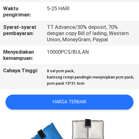
KUALITAS
Waktu
5-25 HARI
pengiriman:
HUBUNGI
Syarat-syarat
TT Advance/30% deposit, 70%
KAMI
pembayaran:
dengan copy Bill of lading, Western
Union, MoneyGram, Paypal
Menyediakan
10000PCS/BULAN
BERITA
kemampuan:
Cahaya Tinggi:
,
8 sel pcm pack
KASUS
,
kantong rompi pendingin menyisipkan pcm pack
pcm pack 15*31.4cm
SITEMAP
HARGA TERBAIK
PRIVACY
POLICY