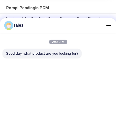
Rompi Pendingin PCM
Kantong Jaket Pendingin Bahan Pcm yang Dapat Digunakan
Kembali Sisipan Mengatur Suhu Tubuh
sales
20℃ / 68f High Humidity Pcm Cooling Vest 8 Cell Pack
2:46 AM
350g Jaket Pendingin Mengatur Suhu Tubuh Kantong PCM
Dalam Kondisi Kerja yang Keras
Good day, what product are you looking for?
Bad Request
Semua
PCM Berbasis Bio
PCM Terenkapsulasi
PCM 
Bubuk PCM
Mikroenkapsulasi
Polimer PCM
PCM Rantai Dingin