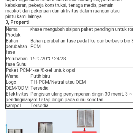
kebakaran, pekerja konstruksi, tenaga medis, pemain
maskot dan pekerjaan dan aktivitas dalam ruangan atau
pintu kami lainnya.
3, Properti
Nama
hase mengubah sisipan paket pendingin untuk ro
P
Produk
Bahan
Bahan perubahan fase padat ke cair berbasis bio 
perubahan
PCM
fase
Perubahan
15℃/20℃/ 24
/
28
fase Suhu
Paket PCM
4-sel/8-sel untuk opsi
Warna
Putih biru
Logo
TH-PCM/Netral atau OEM
OEM/ODM
Tersedia
Efektivitas
Pengisian ulang penyimpanan dingin 30 menit, 3 ~
pendinginan
jam tetap dingin pada suhu konstan
sampel
Tersedia